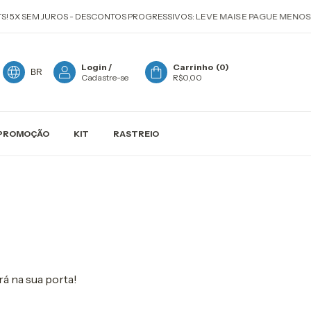
5X SEM JUROS - DESCONTOS PROGRESSIVOS: LEVE MAIS E PAGUE MENOS + 
Login
/
Carrinho
(
0
)
BR
Cadastre-se
R$0,00
PROMOÇÃO
KIT
RASTREIO
rá na sua porta!