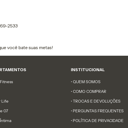
469-2533
ue você bate suas metas!
RTAMENTOS
INSTITUCIONAL
Fitness
• QUEM SOMOS
• COMO COMPRAR
 Life
• TROCAS E DEVOLUÇÕES
e 07
• PERGUNTAS FREQUENTES
Íntima
• POLÍTICA DE PRIVACIDADE