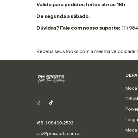
Válido para pedidos feitos até às 16h
De segunda a sábado.
Dúvidas? Fale com nosso suporte:
(11) 98
Receba seus looks com a mesma velocidade q
DEPA
Moda 
CBUM
Power
Leagu
+55 11 98469-2533
Moda 
sac@pmsports.com.br