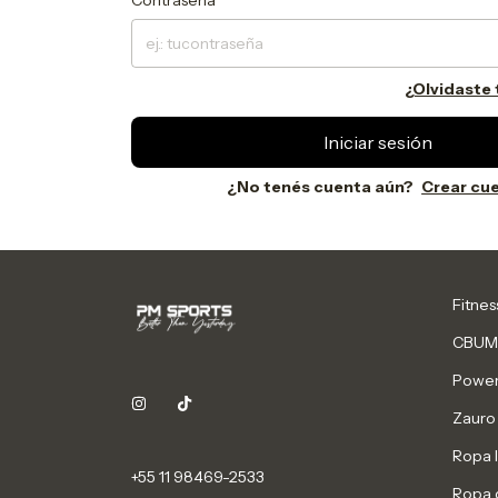
Contraseña
¿Olvidaste
Iniciar sesión
¿No tenés cuenta aún?
Crear cu
Fitne
CBUM
Power
Zauro
Ropa I
+55 11 98469-2533
Ropa 