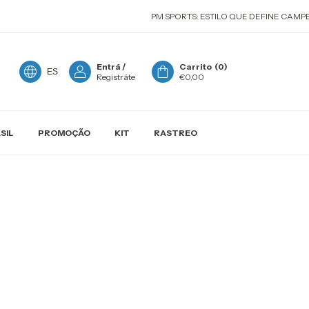
PM SPORTS: ESTILO QUE DEFINE CAMPE
Entrá
/
Carrito
(
0
)
ES
Registráte
€0,00
SIL
PROMOÇÃO
KIT
RASTREO