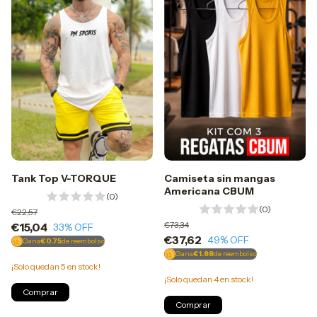
Camiseta sin mangas
Tank Top V-TORQUE
Americana CBUM
(0)
(0)
€22,57
€73,34
€15,04
33
% OFF
€37,62
49
% OFF
Gana
€0.75
de reembolso
Gana
€1.88
de reembolso
¡Solo quedan
5
en stock!
¡Solo quedan
4
en stock!
Comprar
Comprar