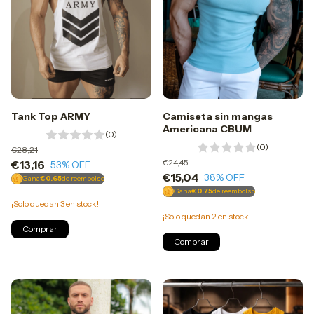
Tank Top ARMY
Camiseta sin mangas
Americana CBUM
(0)
(0)
€28,21
€24,45
€13,16
53
% OFF
€15,04
38
% OFF
Gana
€0.65
de reembolso
Gana
€0.75
de reembolso
¡Solo quedan
3
en stock!
¡Solo quedan
2
en stock!
Comprar
Comprar