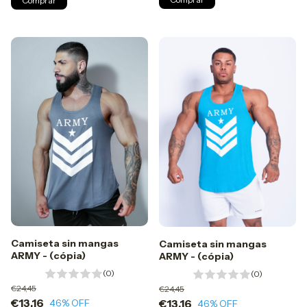
Comprar
Camiseta sin mangas
Camiseta sin mangas
ARMY - (cópia)
ARMY - (cópia)
(0)
(0)
€24,45
€24,45
€13,16
€13,16
46
% OFF
46
% OFF