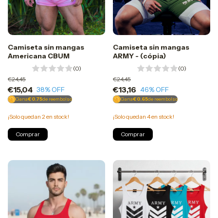
Camiseta sin mangas
Camiseta sin mangas
ARMY - (cópia)
Americana CBUM
(0)
(0)
€24,45
€24,45
€13,16
€15,04
46
% OFF
38
% OFF
Gana
€0.65
de reembolso
Gana
€0.75
de reembolso
¡Solo quedan
4
en stock!
¡Solo quedan
2
en stock!
Comprar
Comprar