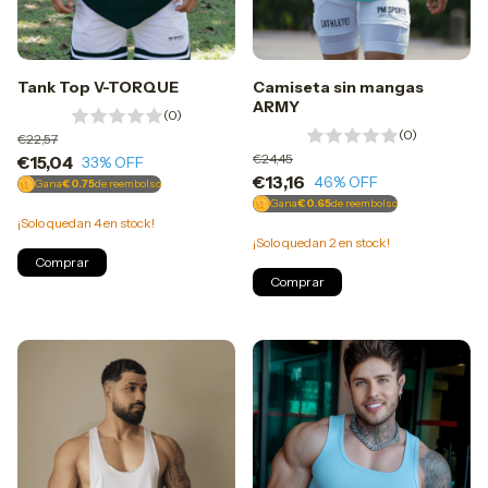
Tank Top V-TORQUE
Camiseta sin mangas
ARMY
(0)
(0)
€22,57
€24,45
€15,04
33
% OFF
€13,16
46
% OFF
Gana
€0.75
de reembolso
Gana
€0.65
de reembolso
¡Solo quedan
4
en stock!
¡Solo quedan
2
en stock!
Comprar
Comprar