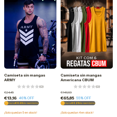
Camiseta sin mangas
Camiseta sin mangas
ARMY
Americana CBUM
(0)
(0)
€24,45
€146,69
€13,16
€65,85
46
% OFF
55
% OFF
Gana
€0.65
de reembolso
Gana
€3.29
de reembolso
¡Solo quedan
5
en stock!
¡Solo quedan
4
en stock!