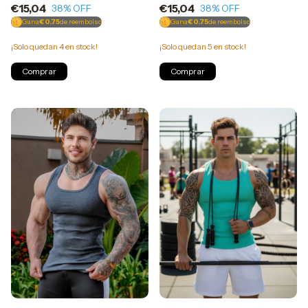
€15,04
€15,04
38
% OFF
38
% OFF
Gana
€0.75
de reembolso
Gana
€0.75
de reembolso
¡Solo quedan
4
en stock!
¡Solo quedan
5
en stock!
Comprar
Comprar