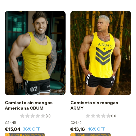
Camiseta sin mangas
Camiseta sin mangas
Americana CBUM
ARMY
(0)
(0)
€24,45
€24,45
€15,04
€13,16
38
% OFF
46
% OFF
Gana
€0.75
de reembolso
Gana
€0.65
de reembolso