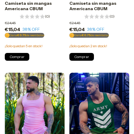
Camiseta sin mangas
Camiseta sin mangas
Americana CBUM
Americana CBUM
(0)
(0)
€24,45
€24,45
€15,04
€15,04
38
% OFF
38
% OFF
Gana
€0.75
de reembolso
Gana
€0.75
de reembolso
¡Solo quedan
5
en stock!
¡Solo quedan
2
en stock!
Comprar
Comprar