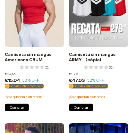
Camiseta sin mangas
Camiseta sin mangas
ARMY - (cópia)
Americana CBUM
(0)
(0)
€97,79
€24,45
€47,03
€15,04
52
% OFF
38
% OFF
Gana
€2.35
de reembolso
Gana
€0.75
de reembolso
¡Solo quedan
4
en stock!
¡Solo quedan
4
en stock!
Comprar
Comprar