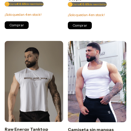
Gana
€0.65
de reembolso
Gana
€0.65
de reembolso
¡Solo quedan
4
en stock!
¡Solo quedan
4
en stock!
Comprar
Comprar
Raw Energy Tanktop
Camiseta sin mangas