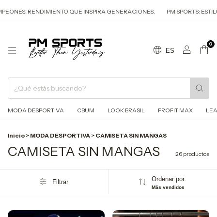
DIMIENTO QUE INSPIRA GENERACIONES.
PM SPORTS: ESTILO QUE DEFIN
0
ES
MODA DESPORTIVA
CBUM
LOOK BRASIL
PROFIT MAX
LEA
Inicio
>
MODA DESPORTIVA
>
CAMISETA SIN MANGAS
CAMISETA SIN MANGAS
26 productos
Ordenar por:
Filtrar
Más vendidos