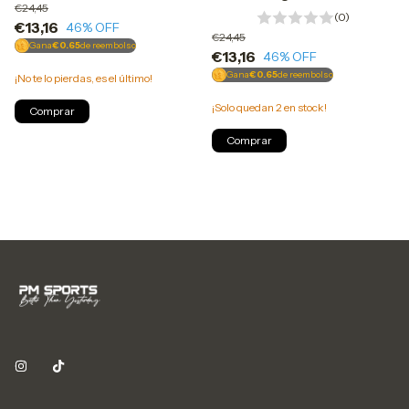
€24,45
(0)
€13,16
46
% OFF
€24,45
Gana
€0.65
de reembolso
€13,16
46
% OFF
Gana
€0.65
de reembolso
¡No te lo pierdas, es el último!
¡Solo quedan
2
en stock!
Comprar
Comprar