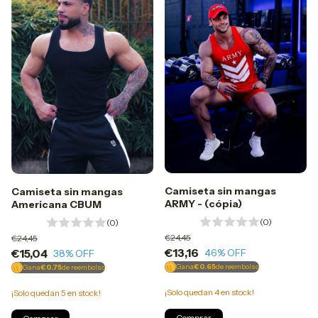
Camiseta sin mangas
Camiseta sin mangas
ARMY - (cópia)
Americana CBUM
(0)
(0)
€24,45
€24,45
€13,16
€15,04
46
% OFF
38
% OFF
Gana
€0.65
de reembolso
Gana
€0.75
de reembolso
¡Solo quedan
4
en stock!
¡Solo quedan
5
en stock!
Comprar