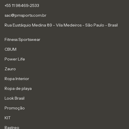
+55 11 98469-2533
sac@pmsports.com.br
Rua Eustáquio Medina 89 - Vila Medeiros - São Paulo - Brasil
Fitness Sportswear
CBUM
Power Life
Zauro
Ropa Interior
Ropa de playa
Look Brasil
Promoção
KIT
Rastreo