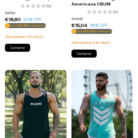
Americana CBUM
(0)
(0)
€37,62
€24,45
€18,80
50
% OFF
€15,04
38
% OFF
Gana
€0.94
de reembolso
Gana
€0.75
de reembolso
¡Solo quedan
3
en stock!
¡Solo quedan
5
en stock!
Comprar
Comprar